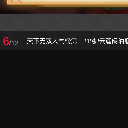
6
/
天下无双人气榜第一319护云麓闷油
12