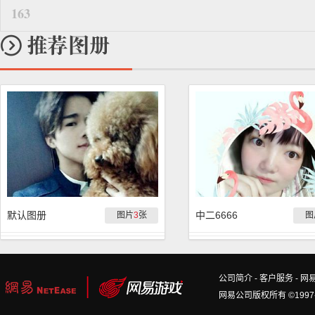
163
默认图册
中二6666
图片
3
张
图
公司简介
-
客户服务
-
网
网易公司版权所有 ©1997-