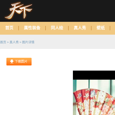
首页
属性装备
同人绘
真人秀
壁纸
首页
>
真人秀
> 图片详情