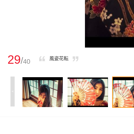
29
/
風姿花転
40
<