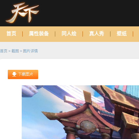
首页
属性装备
同人绘
真人秀
壁纸
首页
>
截图
> 图片详情