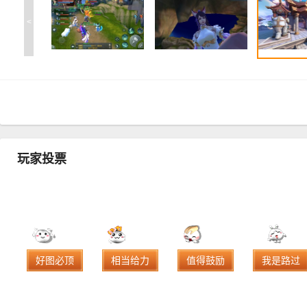
<
玩家投票
好图必顶
相当给力
值得鼓励
我是路过