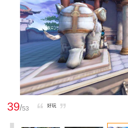
39
/
好玩
53