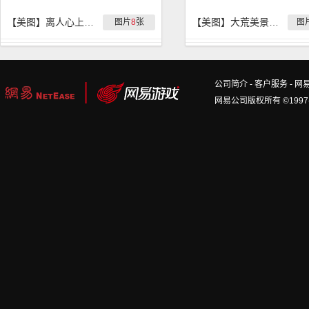
【美图】离人心上秋意浓，漫天回忆舞秋风
【美图】大荒美景之醉美江南
图片
8
张
图
公司简介
-
客户服务
-
网
网易公司版权所有 ©1997-