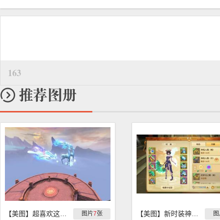
163
【美图】超喜欢这套衣服和坐骑
【美图】新时装神观人偶的万圣节特效
图片
7
张
图