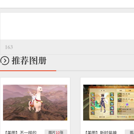
163
【美图】不一样的中原大地
【美图】新时装神观人偶的万圣节特效
图片
10
张
图