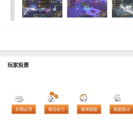
<
玩家投票
好图必顶
相当给力
值得鼓励
我是路过