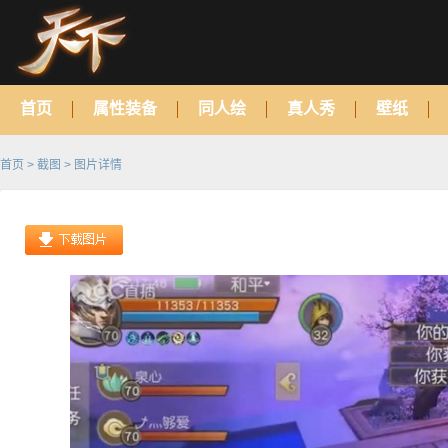
首页
属性装备
同人绘
真人秀
壁纸
首页
>
截图
> 图片详情