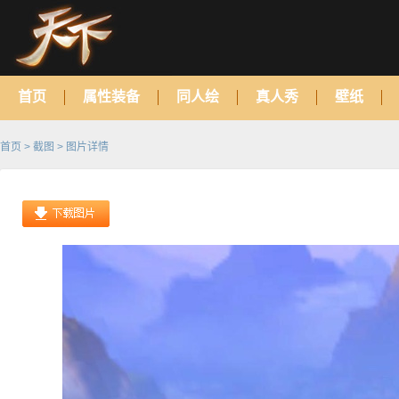
首页
属性装备
同人绘
真人秀
壁纸
首页
>
截图
> 图片详情