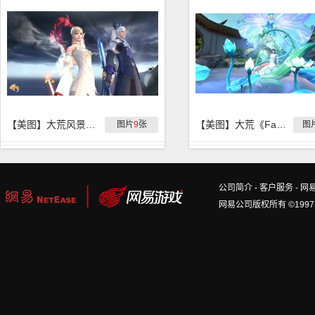
【美图】大荒风景一如往昔
【美图】大荒《Fashion show》
图片
9
张
图
公司简介
-
客户服务
-
网
网易公司版权所有 ©1997-