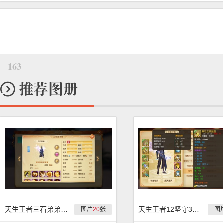
163
天生王者三石弟弟神宠榜前十
天生王者12坚守323护弈剑俊爷
图片
20
张
图