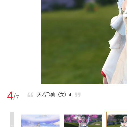
4
/
天若飞仙（女）4
7
<