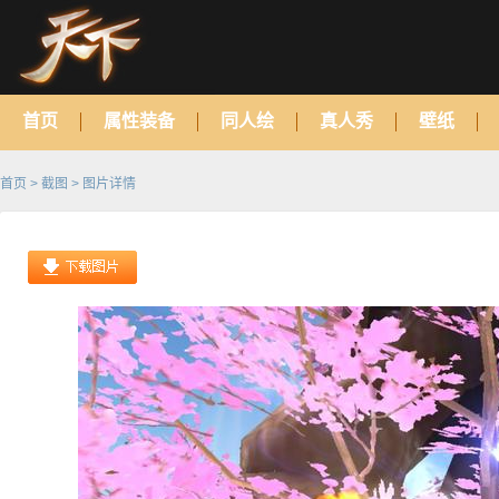
首页
属性装备
同人绘
真人秀
壁纸
首页
>
截图
> 图片详情