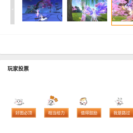
<
玩家投票
好图必顶
相当给力
值得鼓励
我是路过